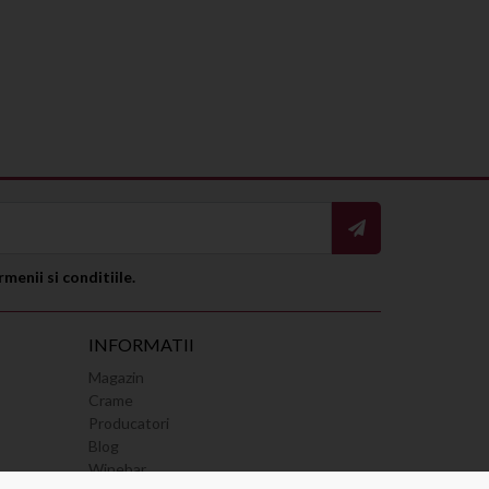
rmenii si conditiile
.
INFORMATII
Magazin
Crame
Producatori
Blog
Winebar