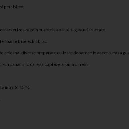
si persistent.
e caracterizeaza prin nuantele aparte si gusturi fructate.
te foarte bine echilibrat.
ri de cele mai diverse preparate culinare deoarece le accentueaza gus
tr-un pahar mic care sa capteze aroma din vin.
te intre 8-10 °C.
L.