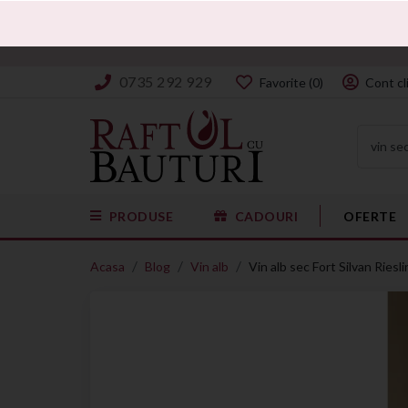
Daca doresti sa a
0735 292 929
Favorite
(
0
)
Cont cl
PRODUSE
CADOURI
OFERTE
Acasa
Blog
Vin alb
Vin alb sec Fort Silvan Riesl