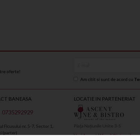
E-mail
stre oferte!
Am citit si sunt de acord cu
Te
ACT
BANEASA
LOCATIE IN PARTENERIAT
0735292929
Piața Națiunile Unite 3-5
l Ficusului nr. 5-7, Sector 1,
 (parter)
Vezi Ascent Wine & Bistro