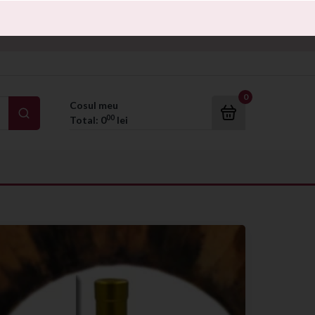
e detalii
click aici
0
Cosul meu
Cosul meu
00
Total:
0
lei