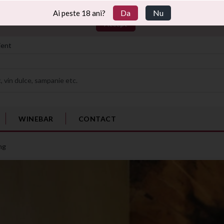
ccepti plasarea de cookie-uri click pe "Accept", daca doresti mai mult
Da
Nu
Ai peste 18 ani?
Accept
ient
vin sec, vin dulce, sampanie etc.
WINEBAR
CONTACT
ing