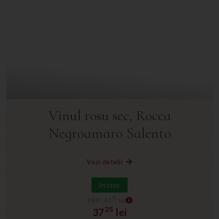
Vinul rosu sec, Rocca
Negroamaro Salento
Vezi detalii
In stoc
50
PRP: 41
lei
35
37
lei