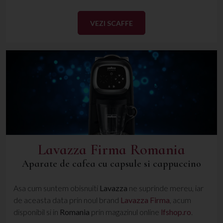
VEZI SCAFFE
Lavazza Firma Romania
Aparate de cafea cu capsule si cappuccino
Asa cum suntem obisnuiti
Lavazza
ne suprinde mereu, iar
de aceasta data prin noul brand
Lavazza Firma
, acum
disponibil si in
Romania
prin magazinul online
lfshop.ro
.