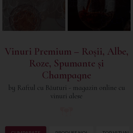
Vinuri Premium – Roșii, Albe,
Roze, Spumante și
Champagne
by Raftul cu Băuturi - magazin online cu
vinuri alese
CUMPARATE
PRODUSE NOI
TOP VIZUALI