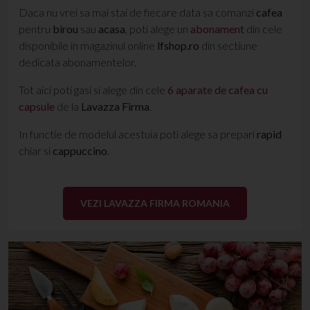
Daca nu vrei sa mai stai de fiecare data sa comanzi
cafea
pentru
birou
sau
acasa
, poti alege un
abonament
din cele
disponibile in magazinul online
lfshop.ro
din sectiune
dedicata abonamentelor.
Tot aici poti gasi si alege din cele
6 aparate de cafea cu
capsule
de la
Lavazza Firma
.
In functie de modelul acestuia poti alege sa prepari
rapid
chiar si
cappuccino
.
VEZI LAVAZZA FIRMA ROMANIA