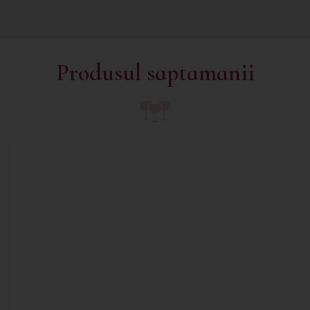
Produsul saptamanii
Super
pret