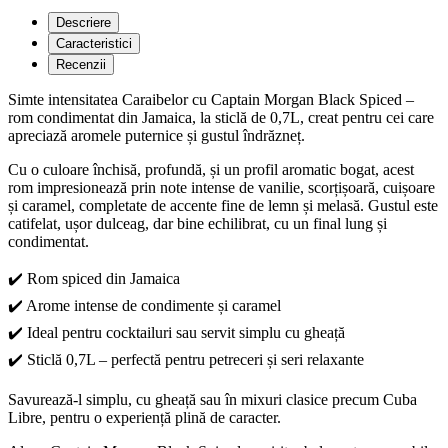
Descriere
Caracteristici
Recenzii
Simte intensitatea Caraibelor cu Captain Morgan Black Spiced –
rom condimentat din Jamaica, la sticlă de 0,7L, creat pentru cei care
apreciază aromele puternice și gustul îndrăzneț.
Cu o culoare închisă, profundă, și un profil aromatic bogat, acest
rom impresionează prin note intense de vanilie, scorțișoară, cuișoare
și caramel, completate de accente fine de lemn și melasă. Gustul este
catifelat, ușor dulceag, dar bine echilibrat, cu un final lung și
condimentat.
✔️ Rom spiced din Jamaica
✔️ Arome intense de condimente și caramel
✔️ Ideal pentru cocktailuri sau servit simplu cu gheață
✔️ Sticlă 0,7L – perfectă pentru petreceri și seri relaxante
Savurează-l simplu, cu gheață sau în mixuri clasice precum Cuba
Libre, pentru o experiență plină de caracter.