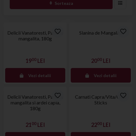
Sorteaza
Stoc epuizat
Stoc epuizat
Delicii Vanatoresti, Pate cu
Slanina de Mangalita
mangalita, 180g
00
00
19
LEI
20
LEI
Vezi detalii
Vezi detalii
Stoc epuizat
Stoc epuizat
Delicii Vanatoresti, Pate cu
Carnati Capra/Vita/Oaie
mangalita si ardei capia,
Sticks
180g
00
00
21
LEI
22
LEI