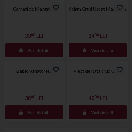
Carnati de Mangalita
Salam Crud Uscat Mangalita
00
00
33
LEI
34
LEI
Vezi detalii
Vezi detalii
Stoc epuizat
Stoc epuizat
Babic Vanatoresc
Piept de Rata crud uscat
00
00
38
LEI
40
LEI
Vezi detalii
Vezi detalii