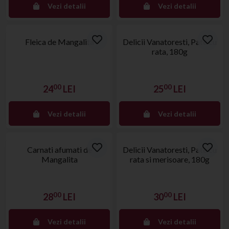
Vezi detalii
Vezi detalii
Stoc epuizat
Stoc epuizat
Fleica de Mangalita
Delicii Vanatoresti, Pate cu
rata, 180g
00
00
24
LEI
25
LEI
Vezi detalii
Vezi detalii
Stoc epuizat
Stoc epuizat
Carnati afumati de
Delicii Vanatoresti, Pate cu
Mangalita
rata si merisoare, 180g
00
00
28
LEI
30
LEI
Vezi detalii
Vezi detalii