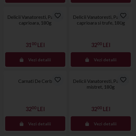
Stoc epuizat
Stoc epuizat
Delicii Vanatoresti, Pate cu
Delicii Vanatoresti, Pate cu
caprioara, 180g
caprioara si trufe, 180g
00
00
31
LEI
32
LEI
Vezi detalii
Vezi detalii
Stoc epuizat
Stoc epuizat
Carnati De Cerb
Delicii Vanatoresti, Pate cu
mistret, 180g
00
00
32
LEI
32
LEI
Vezi detalii
Vezi detalii
Stoc epuizat
Stoc epuizat